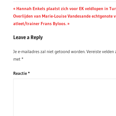
Berichtnavigatie
Previous
Hannah Enkels plaatst zich voor EK veldlopen in Tur
Next
Post:
Overlijden van Marie-Louise Vandesande echtgenote v
Post:
atleet/trainer Frans Byloos.
Leave a Reply
Je e-mailadres zal niet getoond worden.
Vereiste velden
met
*
Reactie
*