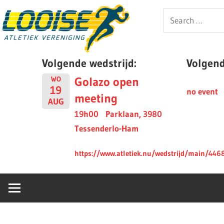
Skip
Looise
Search
to
for:
content
AV
Volgende wedstrijd:
Volgende
Golazo open
WO
19
no event
meeting
AUG
19h00
Parklaan, 3980
Tessenderlo-Ham
https://www.atletiek.nu/wedstrijd/main/446