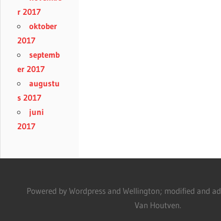
r 2017
oktober
2017
septemb
er 2017
augustu
s 2017
juni
2017
Powered by Wordpress and Wellington; modified and adm
Van Houtven.