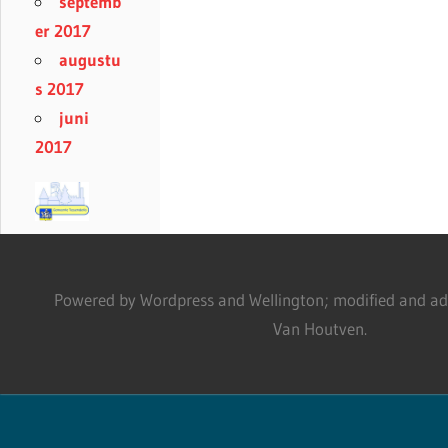
septemb
er 2017
augustu
s 2017
juni
2017
Powered by Wordpress and Wellington; modified and adm
Van Houtven.