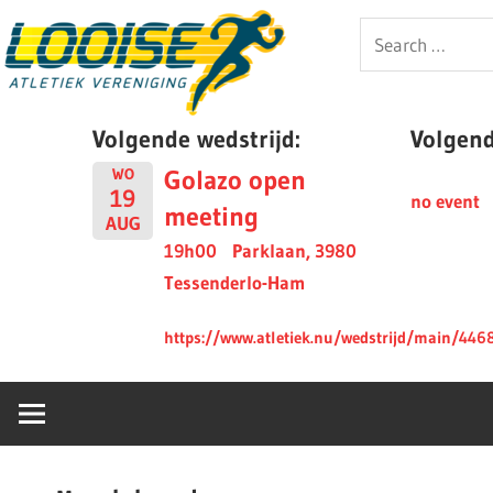
Skip
Looise
Search
to
for:
content
AV
Volgende wedstrijd:
Volgende
Golazo open
WO
19
no event
meeting
AUG
19h00
Parklaan, 3980
Tessenderlo-Ham
https://www.atletiek.nu/wedstrijd/main/446