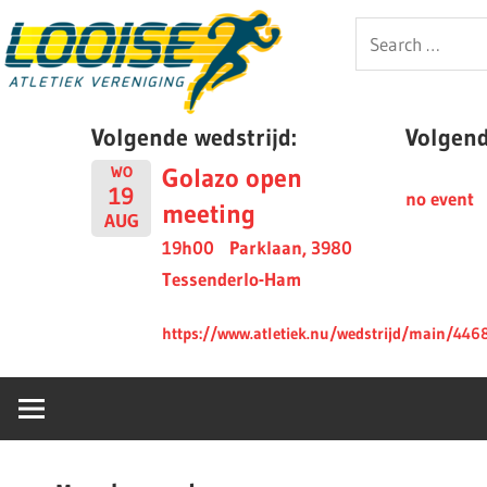
Skip
Looise
Search
to
for:
content
AV
Volgende wedstrijd:
Volgende
Golazo open
WO
19
no event
meeting
AUG
19h00
Parklaan, 3980
Tessenderlo-Ham
https://www.atletiek.nu/wedstrijd/main/446