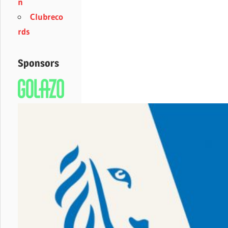
n
Clubreco
rds
Sponsors