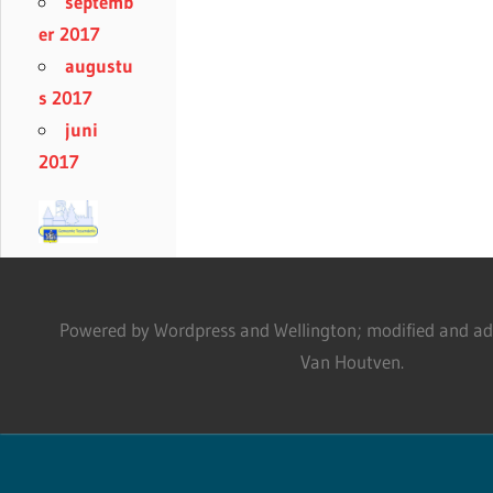
septemb
er 2017
augustu
s 2017
juni
2017
Powered by Wordpress and Wellington; modified and adm
Van Houtven.