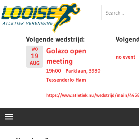
Skip
Looise
Search
to
for:
content
AV
Volgende wedstrijd:
Volgende
Golazo open
WO
19
no event
meeting
AUG
19h00
Parklaan, 3980
Tessenderlo-Ham
https://www.atletiek.nu/wedstrijd/main/446