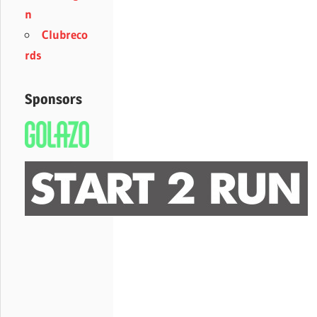
n
Clubreco
rds
Sponsors