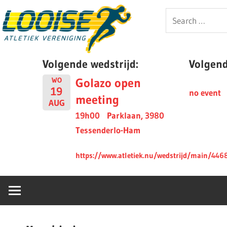
Skip
Looise
Search
to
for:
content
AV
Volgende wedstrijd:
Volgende
Golazo open
WO
19
no event
meeting
AUG
19h00
Parklaan, 3980
Tessenderlo-Ham
https://www.atletiek.nu/wedstrijd/main/446