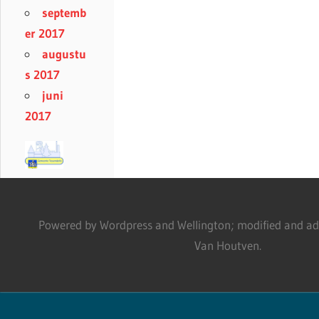
septemb
er 2017
augustu
s 2017
juni
2017
Powered by Wordpress and Wellington; modified and adm
Van Houtven.