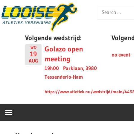
Skip
Looise
Search
to
for:
content
AV
Volgende wedstrijd:
Volgende
Golazo open
WO
19
no event
meeting
AUG
19h00
Parklaan, 3980
Tessenderlo-Ham
https://www.atletiek.nu/wedstrijd/main/446