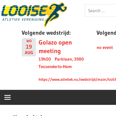
Skip
Looise
Search
to
for:
content
AV
Volgende wedstrijd:
Volgende
Golazo open
WO
19
no event
meeting
AUG
19h00
Parklaan, 3980
Tessenderlo-Ham
https://www.atletiek.nu/wedstrijd/main/446