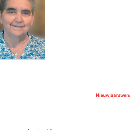
Next
Nieuwjaarswen
Post: