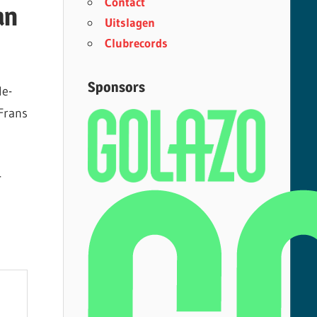
Contact
an
Uitslagen
Clubrecords
Sponsors
e-
Frans
-