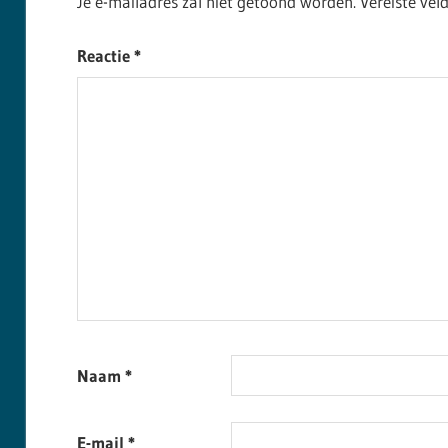
Je e-mailadres zal niet getoond worden.
Vereiste ve
Reactie
*
Naam
*
E-mail
*