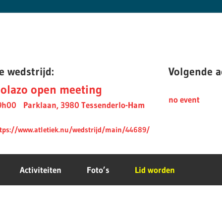
e wedstrijd:
Volgende ac
olazo open meeting
no event
9h00
Parklaan, 3980 Tessenderlo-Ham
tps://www.atletiek.nu/wedstrijd/main/44689/
Activiteiten
Foto’s
Lid worden