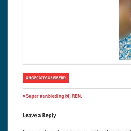
ONGECATEGORISEERD
Berichtnavigatie
Previous
Super aanbieding bij REN.
Post:
Leave a Reply