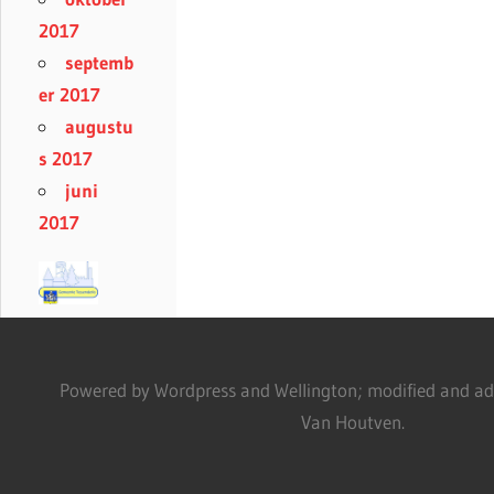
2017
septemb
er 2017
augustu
s 2017
juni
2017
Powered by Wordpress and Wellington; modified and adm
Van Houtven.