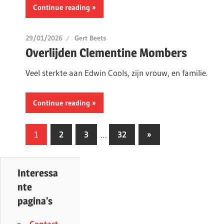
Continue reading
29/01/2026
Gert Beets
Overlijden Clementine Mombers
Veel sterkte aan Edwin Cools, zijn vrouw, en familie.
Continue reading
Berichtnavigatie
Next
1
2
3
…
32
»
Posts
Interessa
nte
pagina’s
Contact