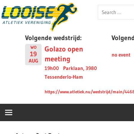
Skip
Looise
Search
to
for:
content
AV
Volgende wedstrijd:
Volgende
Golazo open
WO
19
no event
meeting
AUG
19h00
Parklaan, 3980
Tessenderlo-Ham
https://www.atletiek.nu/wedstrijd/main/446