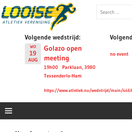
Skip
Looise
Search
to
for:
content
AV
Volgende wedstrijd:
Volgende
Golazo open
WO
19
no event
meeting
AUG
19h00
Parklaan, 3980
Tessenderlo-Ham
https://www.atletiek.nu/wedstrijd/main/446