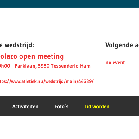
e wedstrijd:
Volgende ac
olazo open meeting
no event
9h00
Parklaan, 3980 Tessenderlo-Ham
tps://www.atletiek.nu/wedstrijd/main/44689/
Activiteiten
Foto’s
Lid worden