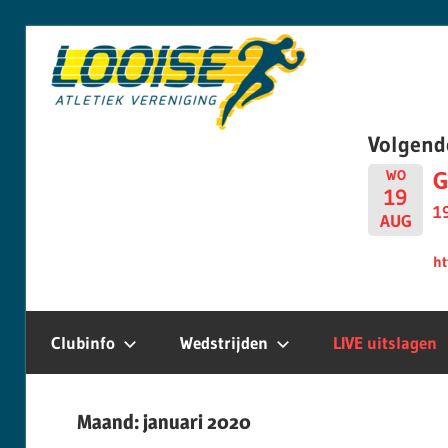
Skip
Looise
to
content
AV
Volgend
G
WO
19
1
AUG
ht
Clubinfo
Wedstrijden
LIVE uitslagen
Maand:
januari 2020