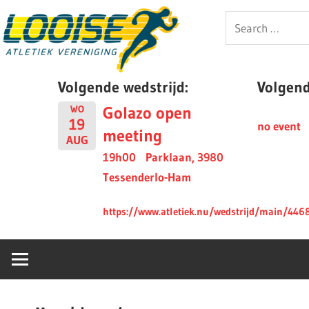
Skip
Looise
Search
to
for:
content
AV
Volgende wedstrijd:
Volgende
Golazo open
WO
19
no event
meeting
AUG
19h00
Parklaan, 3980
Tessenderlo-Ham
https://www.atletiek.nu/wedstrijd/main/446