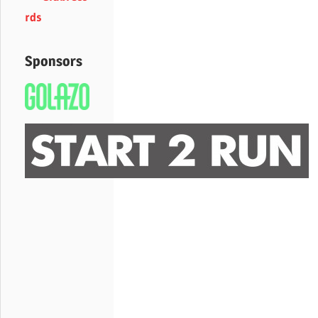
rds
Sponsors