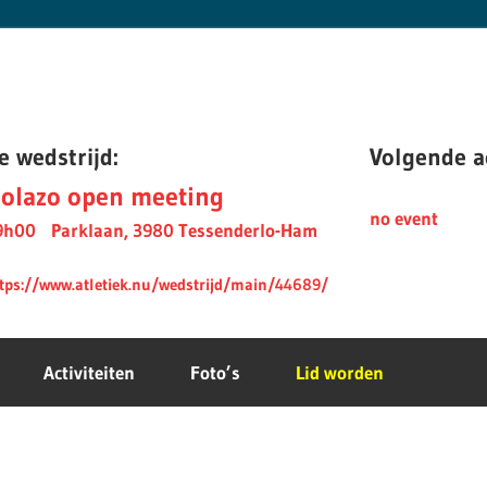
e wedstrijd:
Volgende ac
olazo open meeting
no event
9h00
Parklaan, 3980 Tessenderlo-Ham
tps://www.atletiek.nu/wedstrijd/main/44689/
Activiteiten
Foto’s
Lid worden