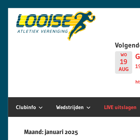
Skip
Looise
to
content
AV
Volgend
G
WO
19
1
AUG
ht
Clubinfo
Wedstrijden
LIVE uitslagen
Maand:
januari 2025