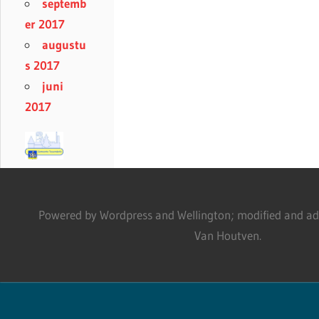
septemb
er 2017
augustu
s 2017
juni
2017
Powered by Wordpress and Wellington; modified and adm
Van Houtven.