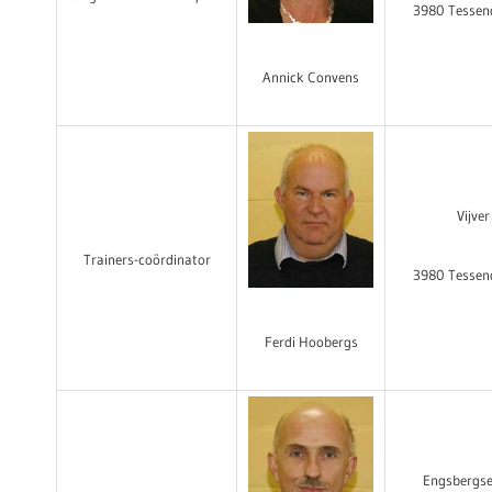
3980 Tessen
Annick Convens
Vijver
Trainers-coördinator
3980 Tessen
Ferdi Hoobergs
Engsbergs