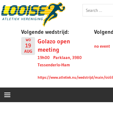
Skip
Looise
Search
to
for:
content
AV
Volgende wedstrijd:
Volgende
Golazo open
WO
19
no event
meeting
AUG
19h00
Parklaan, 3980
Tessenderlo-Ham
https://www.atletiek.nu/wedstrijd/main/446