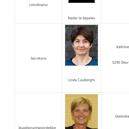
coördinator
Nader te bepalen
Valkhoe
Secretaris
3290 Deur
Linda Cauberghs
Geelseb
Jeugdverantwoordelijke