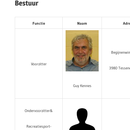
Bestuur
Functie
Naam
Adr
Begijnenwi
Voorzitter
3980 Tessen
Guy Kennes
Ondervoorzitter
&
Recreatiesport-