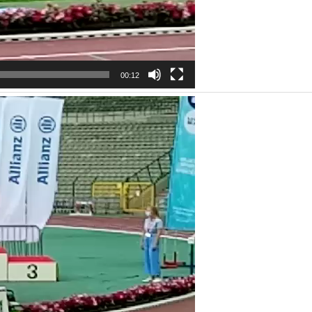
00:12
ospeler