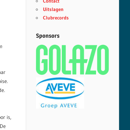
Contact
Uitslagen
Clubrecords
Sponsors
en
aar
ise.
de.
or is,
 De