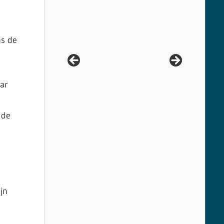
ns de
ar
 de
jn