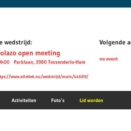
e wedstrijd:
Volgende ac
olazo open meeting
no event
9h00
Parklaan, 3980 Tessenderlo-Ham
tps://www.atletiek.nu/wedstrijd/main/44689/
Activiteiten
Foto’s
Lid worden