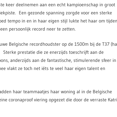
ste keer deelnemen aan een echt kampioenschap in groot
tiekpiste. Een gezonde spanning zorgde voor een sterke
goed tempo in en in haar eigen stijl lukte het haar om tijde
 een persoonlijk record neer te zetten.
euwe Belgische recordhoudster op de 1500m bij de T37 (ha
. Sterke prestatie die ze enerzijds toeschrijft aan de
ons, anderzijds aan de fantastische, stimulerende sfeer in
e vlakt ze toch net iéts te veel haar eigen talent en
 hadden haar teammaatjes haar woning al in de Belgische
ine coronaproof viering opgezet die door de verraste Katri