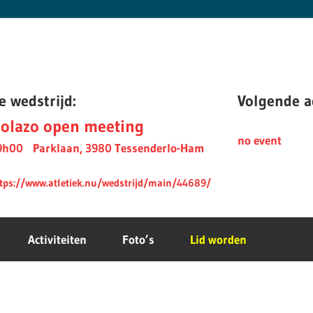
e wedstrijd:
Volgende ac
olazo open meeting
no event
9h00
Parklaan, 3980 Tessenderlo-Ham
tps://www.atletiek.nu/wedstrijd/main/44689/
Activiteiten
Foto’s
Lid worden