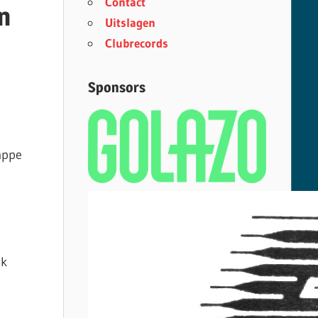
Contact
n
Uitslagen
Clubrecords
Sponsors
appe
jk