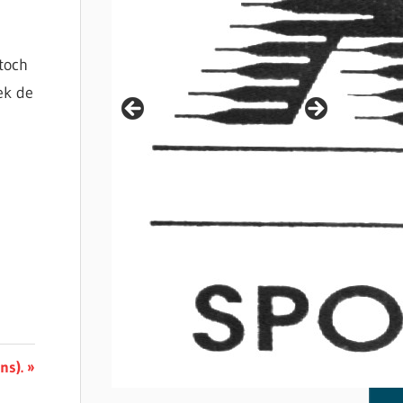
toch
ek de
ns).