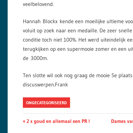
veelbelovend.
Hannah
Blockx
kende een moeilijke ultieme voo
voluit op zoek naar een medaille. De zeer snell
conditie toch niet 100%. Het werd uiteindelijk e
terugkijken op een supermooie zomer en een uit
de
3000m
.
Ten slotte wil ook nog graag de mooie 5e plaat
discuswerpen.Frank
ONGECATEGORISEERD
Berichtnavigatie
Previous
Next
2 x goud en allemaal een PR !
Dames van
Post:
Post: