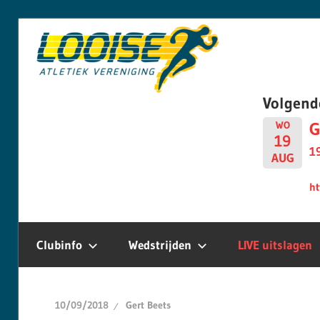
Skip
Looise
to
content
AV
Volgend
G
WO
19
1
AUG
ht
Clubinfo
Wedstrijden
LIVE uitslagen
10/09/2018
Gert Beets