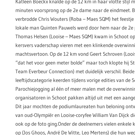
Katleen Boeckx knalde op de 12 km in haar vlotte stijl m
minuten voorsprong op de 2e dame naar de eindmeet. Bi
verbrodde Chris Wouters (Roba – Maes SQM) het feestje 
lokale man Quinten Pauwels werd door hem naar de 2e 
Thomas Helsen (Looise – Maes SQM) kwam in Schoot op 
kersvers vaderschap vieren met een klinkende overwinn
machtsvertoon. Op de 12 km vond Geert Schroven (Looi
“dat het voor geen meter bolde” maar toch klopte hij S
Team Everbeur Connection) met duidelijk verschil. Beide
leeftijdscategorie keerden tijdens vorige edities van de 
Parochiejogging al één of meer malen met de overwinni
organisatoren in Schoot pakken altijd uit met een aang
Dit jaar mochten de podiumlaureaten hun beloning ont
van oud-Olympiër en Looise-coryfee William Van Dijck 
ook op de foto ging.Onder de deelnemers vielen enkele 
op (Jos Ghoos, André De Witte, Leo Mertens) die hun wed