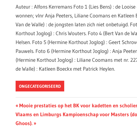
Auteur : Alfons Kerremans Foto 1 (Lies Bens) : de Looise
wonnen; vlnr Anja Peeters, Liliane Coomans en Katleen B
Van de Walle) : de jongsten laten zich niet onbetuigd. F
Korthout Joglog) : Chris Wouters. Foto 4 (Bert Van de Wa
Helsen. Foto 5 (Hermine Korthout Joglog) : Geert Schro
Pauwels. Foto 6 (Hermine Korthout Joglog) : Anja Peeters
(Hermine Korthout Joglog) : Liliane Coomans met nr. 227
de Walle) : Katleen Boeckx met Patrick Heylen.
ONGECATEGORISEERD
Berichtnavigatie
Previous
Mooie prestaties op het BK voor kadetten en scholie
Next
Post:
Vlaams en Limburgs Kampioenschap voor Masters (d
Post:
Ghoos).