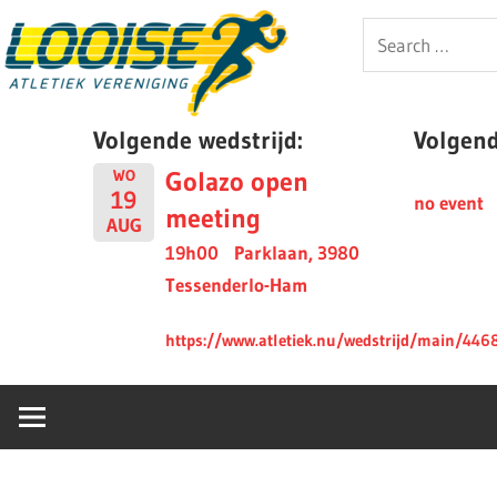
Skip
Looise
Search
to
for:
content
AV
Volgende wedstrijd:
Volgende
Golazo open
WO
19
no event
meeting
AUG
19h00
Parklaan, 3980
Tessenderlo-Ham
https://www.atletiek.nu/wedstrijd/main/446