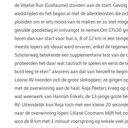
de Vejelse Run (Guillaume) stonden aan de start. Gevolg 
wedstrijden en het begon al met de allerkleinsten die zi
plooiden om er iets moois van te maken en zo snel moge
gevulde goodiebag in ontvangst te nemen.Om 17u30 gi
heren dan van start voor hun 4, 8 of 12 km in een temp
meeste lopers als ideaal werd ervaren; enkel de tegenw
Schoterweg betekende een supplementaire test van de 
probeerden het daar wat tactisch te spelen en eerst de t
bord leeg te eten” alvorens aan dat van henzelf te beg
Looise AV toonden zich de grote slokoppen; ze gingen o
met de overwinning aan de haal. Anja Peeters kreeg op 
wat weerwerk van Hannah Enkels, de 13-jarige grote bel
AV. Uiteindelijk kon Anja toch met een kleine 20 secon
naar de overwinning lopen. Liliane Coomans blijft het o
won de 8 km met 1 minuut voorsprong op enkele veel j