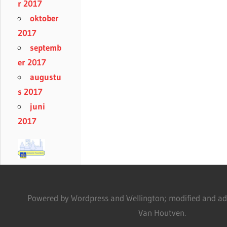
r 2017
oktober
2017
septemb
er 2017
augustu
s 2017
juni
2017
Powered by Wordpress and Wellington; modified and adm
Van Houtven.