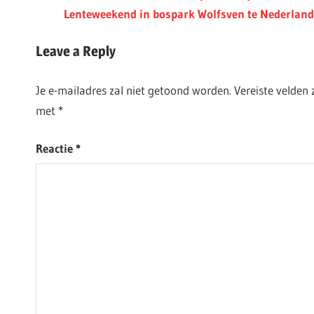
Post:
Next
Lenteweekend in bospark Wolfsven te Nederland 
Post:
Leave a Reply
Je e-mailadres zal niet getoond worden.
Vereiste velden
met
*
Reactie
*