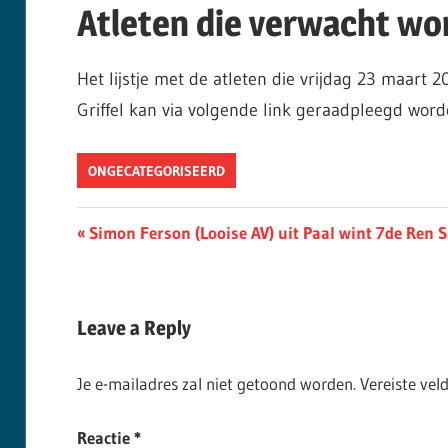
Atleten die verwacht wo
Het lijstje met de atleten die vrijdag 23 maar
Griffel kan via volgende link geraadpleegd wor
ONGECATEGORISEERD
Berichtnavigatie
Previous
Simon Ferson (Looise AV) uit Paal wint 7de Ren S
Post:
Leave a Reply
Je e-mailadres zal niet getoond worden.
Vereiste ve
Reactie
*