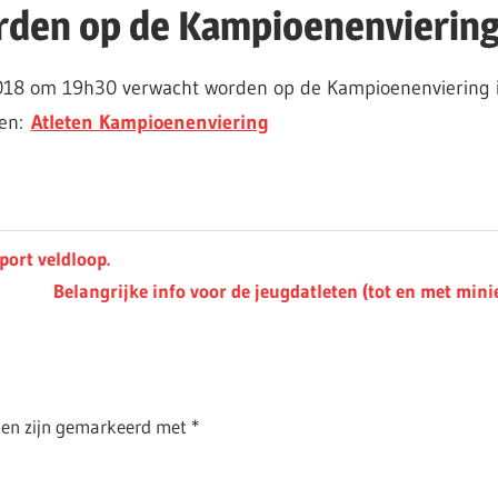
rden op de Kampioenenviering
t 2018 om 19h30 verwacht worden op de Kampioenenviering 
den:
Atleten Kampioenenviering
port veldloop.
Next
Belangrijke info voor de jeugdatleten (tot en met mini
Post:
lden zijn gemarkeerd met
*