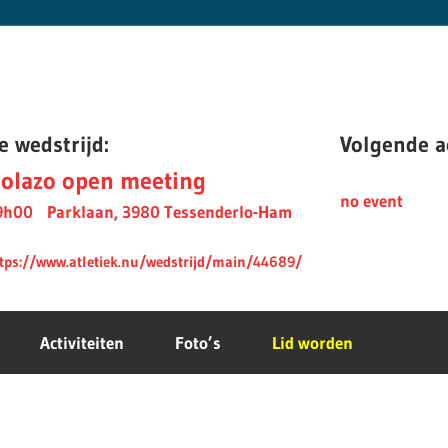
e wedstrijd:
Volgende ac
olazo open meeting
no event
9h00
Parklaan, 3980 Tessenderlo-Ham
tps://www.atletiek.nu/wedstrijd/main/44689/
Activiteiten
Foto’s
Lid worden