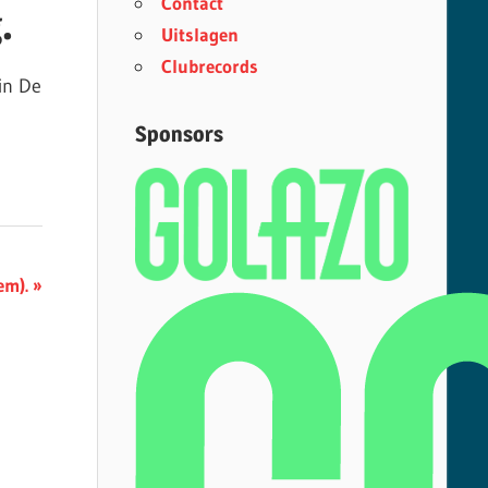
Contact
.
Uitslagen
Clubrecords
in De
Sponsors
em).