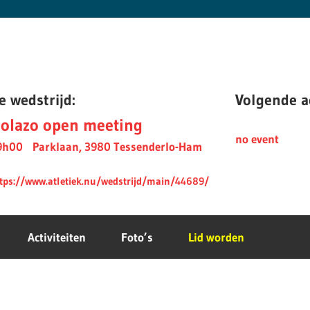
e wedstrijd:
Volgende ac
olazo open meeting
no event
9h00
Parklaan, 3980 Tessenderlo-Ham
tps://www.atletiek.nu/wedstrijd/main/44689/
Activiteiten
Foto’s
Lid worden