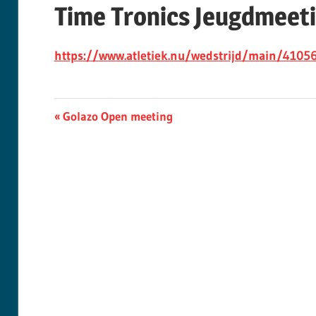
Time Tronics Jeugdmeet
https://www.atletiek.nu/wedstrijd/main/4105
Berichtnavigatie
Previous
Golazo Open meeting
Post: