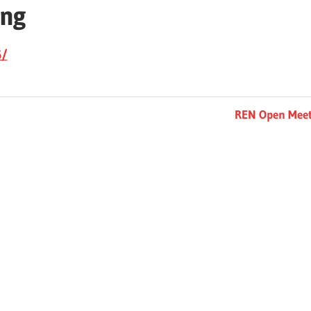
ing
6/
Next
REN Open Meet
Post: