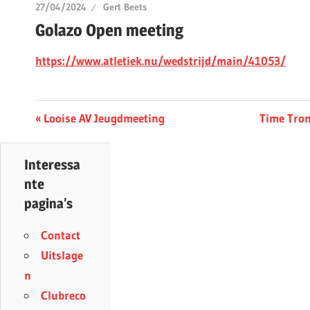
27/04/2024
Gert Beets
Golazo Open meeting
https://www.atletiek.nu/wedstrijd/main/41053/
Berichtnavigatie
Previous
Next
Looise AV Jeugdmeeting
Time Tron
Post:
Post:
Interessa
nte
pagina’s
Contact
Uitslage
n
Clubreco