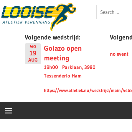
Skip
Looise
Search
to
for:
content
AV
Volgende wedstrijd:
Volgende
Golazo open
WO
19
no event
meeting
AUG
19h00
Parklaan, 3980
Tessenderlo-Ham
https://www.atletiek.nu/wedstrijd/main/446