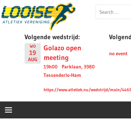
Skip
Looise
Search
to
for:
content
AV
Volgende wedstrijd:
Volgende
Golazo open
WO
19
no event
meeting
AUG
19h00
Parklaan, 3980
Tessenderlo-Ham
https://www.atletiek.nu/wedstrijd/main/446