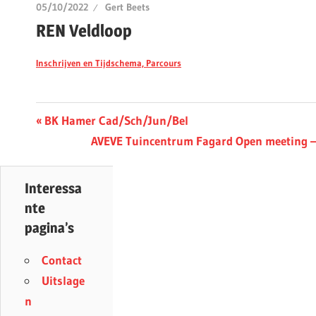
05/10/2022
Gert Beets
REN Veldloop
Inschrijven en Tijdschema,
Parcours
Berichtnavigatie
Previous
BK Hamer Cad/Sch/Jun/Bel
Post:
Next
AVEVE Tuincentrum Fagard Open meeting – 
Post:
Interessa
nte
pagina’s
Contact
Uitslage
n