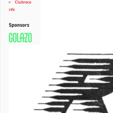
Clubreco
rds
Sponsors