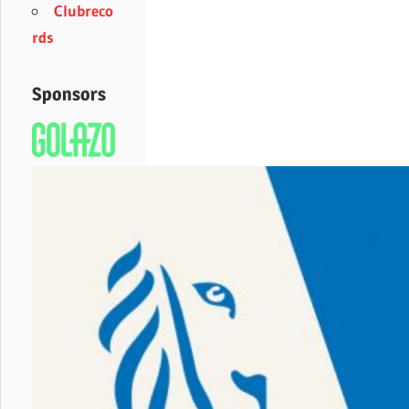
Clubreco
rds
Sponsors