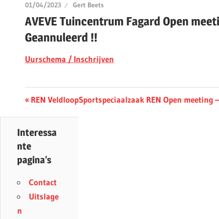
01/04/2023
Gert Beets
AVEVE Tuincentrum Fagard Open meetin
Geannuleerd !!
Uurschema / Inschrijven
Berichtnavigatie
Previous
Next
REN Veldloop
Sportspeciaalzaak REN Open meeting – 
Post:
Post:
Interessa
nte
pagina’s
Contact
Uitslage
n