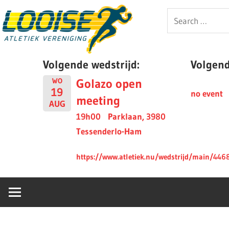
Skip
Looise
Search
to
for:
content
AV
Volgende wedstrijd:
Volgende
Golazo open
WO
19
no event
meeting
AUG
19h00
Parklaan, 3980
Tessenderlo-Ham
https://www.atletiek.nu/wedstrijd/main/446