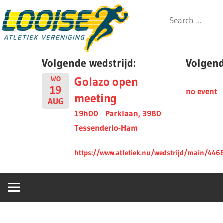
Skip
Looise
Search
to
for:
content
AV
Volgende wedstrijd:
Volgende
Golazo open
WO
19
no event
meeting
AUG
19h00
Parklaan, 3980
Tessenderlo-Ham
https://www.atletiek.nu/wedstrijd/main/446