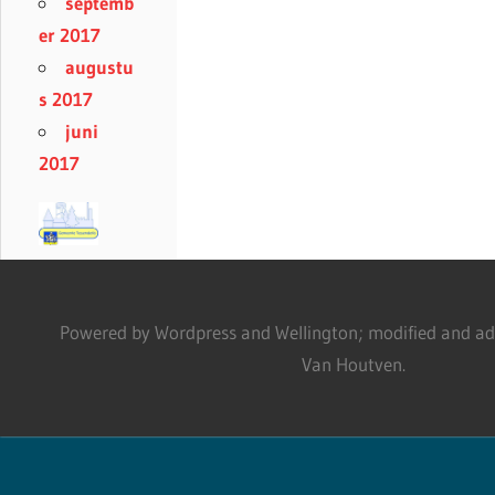
septemb
er 2017
augustu
s 2017
juni
2017
Powered by Wordpress and Wellington; modified and adm
Van Houtven.