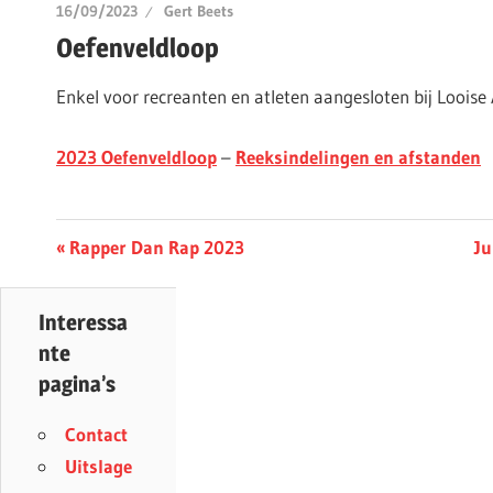
16/09/2023
Gert Beets
Oefenveldloop
Enkel voor recreanten en atleten aangesloten bij Looise 
2023 Oefenveldloop
–
Reeksindelingen en afstanden
Berichtnavigatie
Previous
Ne
Rapper Dan Rap 2023
Ju
Post:
Po
Interessa
nte
pagina’s
Contact
Uitslage