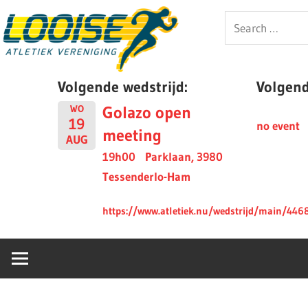
Skip
Looise
Search
to
for:
content
AV
Volgende wedstrijd:
Volgende
Golazo open
WO
19
no event
meeting
AUG
19h00
Parklaan, 3980
Tessenderlo-Ham
https://www.atletiek.nu/wedstrijd/main/446