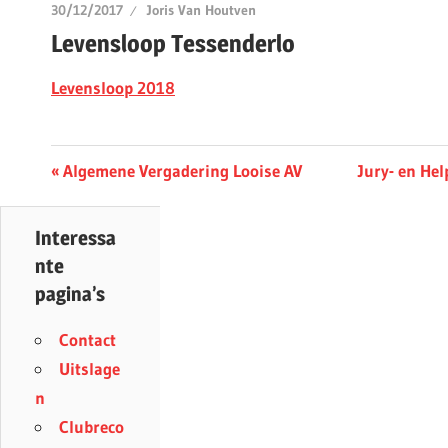
30/12/2017
Joris Van Houtven
Levensloop Tessenderlo
Levensloop 2018
Berichtnavigatie
Previous
Next
Algemene Vergadering Looise AV
Jury- en He
Post:
Post:
Interessa
nte
pagina’s
Contact
Uitslage
n
Clubreco