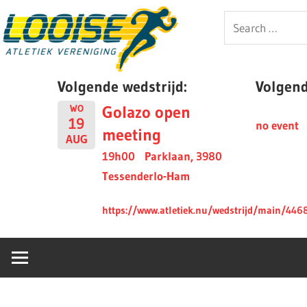
Skip
Looise
Search
to
for:
content
AV
Volgende wedstrijd:
Volgende
Golazo open
WO
19
no event
meeting
AUG
19h00
Parklaan, 3980
Tessenderlo-Ham
https://www.atletiek.nu/wedstrijd/main/446