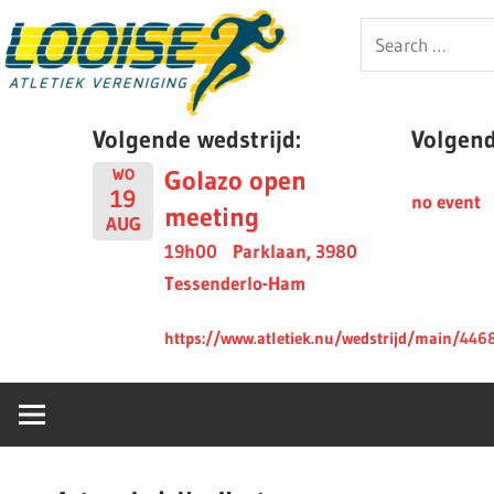
Skip
Looise
Search
to
for:
content
AV
Volgende wedstrijd:
Volgende
Golazo open
WO
19
no event
meeting
AUG
19h00
Parklaan, 3980
Tessenderlo-Ham
https://www.atletiek.nu/wedstrijd/main/446