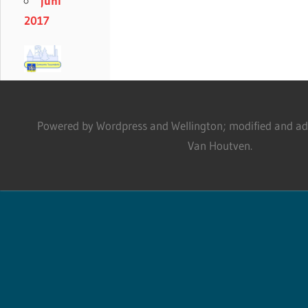
juni
2017
Powered by Wordpress and Wellington; modified and adm
Van Houtven.