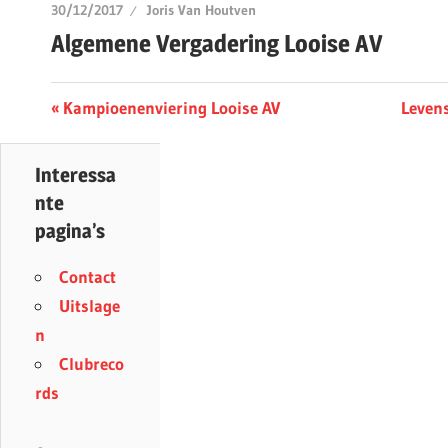
30/12/2017
Joris Van Houtven
Algemene Vergadering Looise AV
Berichtnavigatie
Previous
Next
Kampioenenviering Looise AV
Leven
Post:
Post:
Interessa
nte
pagina’s
Contact
Uitslage
n
Clubreco
rds