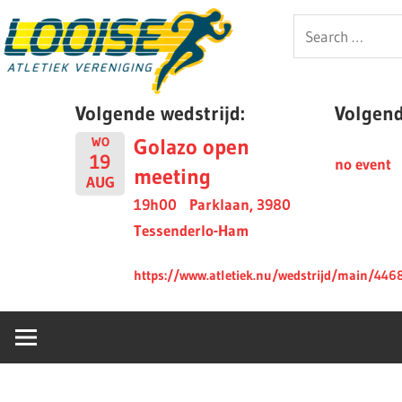
Skip
Looise
Search
to
for:
content
AV
Volgende wedstrijd:
Volgende
Golazo open
WO
19
no event
meeting
AUG
19h00
Parklaan, 3980
Tessenderlo-Ham
https://www.atletiek.nu/wedstrijd/main/446