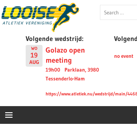
Skip
Looise
Search
to
for:
content
AV
Volgende wedstrijd:
Volgende
Golazo open
WO
19
no event
meeting
AUG
19h00
Parklaan, 3980
Tessenderlo-Ham
https://www.atletiek.nu/wedstrijd/main/446