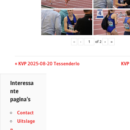
«
‹
of
2
›
»
Berichtnavigatie
Previous
Nex
KVP 2025-08-20 Tessenderlo
KVP
Post:
Post
Interessa
nte
pagina’s
Contact
Uitslage
n