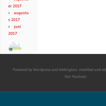
er 2017
augustu
s 2017
juni
2017
Powered by Wordpress and Wellington; modified and adm
Van Houtven.