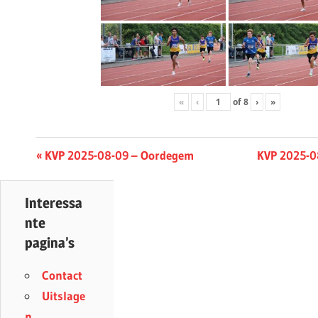
«
‹
of
8
›
»
Berichtnavigatie
Previous
Next
KVP 2025-08-09 – Oordegem
KVP 2025-0
Post:
Post:
Interessa
nte
pagina’s
Contact
Uitslage
n