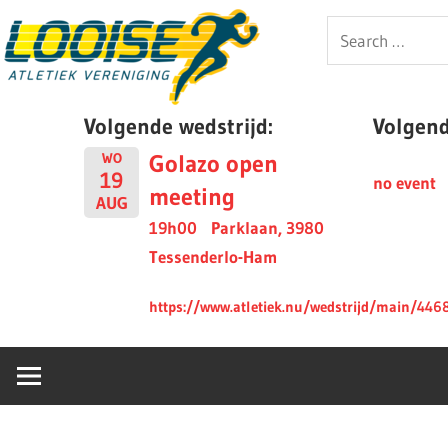
Skip
Looise
Search
to
for:
content
AV
Volgende wedstrijd:
Volgende
Golazo open
WO
19
no event
meeting
AUG
19h00
Parklaan, 3980
Tessenderlo-Ham
https://www.atletiek.nu/wedstrijd/main/446