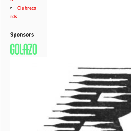
Clubreco
rds
Sponsors