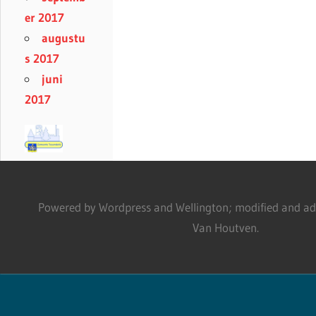
er 2017
augustu
s 2017
juni
2017
Powered by Wordpress and Wellington; modified and adm
Van Houtven.