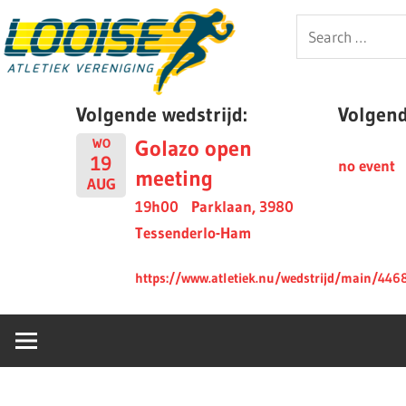
Skip
Looise
Search
to
for:
content
AV
Volgende wedstrijd:
Volgende
Golazo open
WO
19
no event
meeting
AUG
19h00
Parklaan, 3980
Tessenderlo-Ham
https://www.atletiek.nu/wedstrijd/main/446