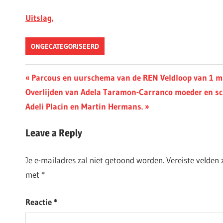
Uitslag.
ONGECATEGORISEERD
Berichtnavigatie
Previous
Parcous en uurschema van de REN Veldloop van 1 m
Next
Post:
Overlijden van Adela Taramon-Carranco moeder en 
Post:
Adeli Placin en Martin Hermans.
Leave a Reply
Je e-mailadres zal niet getoond worden.
Vereiste velden
met
*
Reactie
*