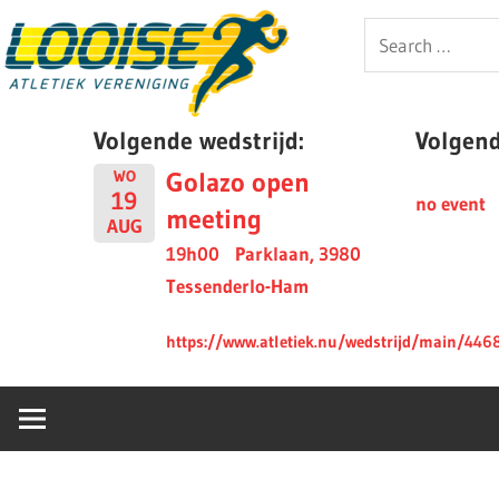
Skip
Looise
Search
to
for:
content
AV
Volgende wedstrijd:
Volgende
Golazo open
WO
19
no event
meeting
AUG
19h00
Parklaan, 3980
Tessenderlo-Ham
https://www.atletiek.nu/wedstrijd/main/446