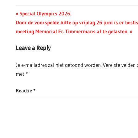
Berichtnavigatie
Previous
Special Olympics 2026.
Next
Post:
Door de voorspelde hitte op vrijdag 26 juni is er besl
Post:
meeting Memorial Fr. Timmermans af te gelasten.
Leave a Reply
Je e-mailadres zal niet getoond worden.
Vereiste velden
met
*
Reactie
*