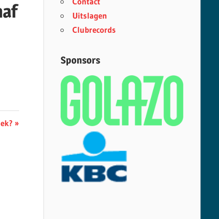
Contact
naf
Uitslagen
Clubrecords
Sponsors
iek?