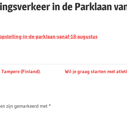
ingsverkeer in de Parklaan va
pstelling-in-de-parklaan-vanaf-18-augustus
Next
n Tampere (Finland).
Wil je graag starten met atlet
Post:
lden zijn gemarkeerd met
*