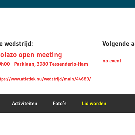
e wedstrijd:
Volgende ac
olazo open meeting
no event
9h00
Parklaan, 3980 Tessenderlo-Ham
tps://www.atletiek.nu/wedstrijd/main/44689/
Activiteiten
Foto’s
Lid worden