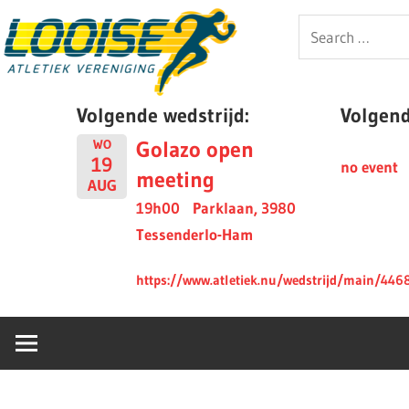
Skip
Looise
Search
to
for:
content
AV
Volgende wedstrijd:
Volgende
Golazo open
WO
19
no event
meeting
AUG
19h00
Parklaan, 3980
Tessenderlo-Ham
https://www.atletiek.nu/wedstrijd/main/446