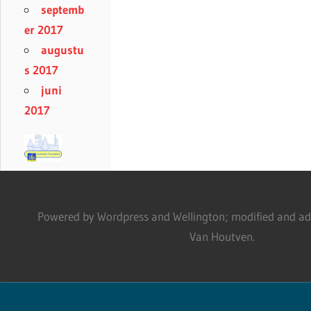
septemb
er 2017
augustu
s 2017
juni
2017
Powered by Wordpress and Wellington; modified and adm
Van Houtven.