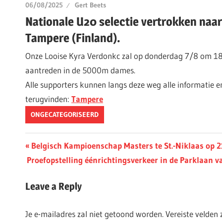
06/08/2025
Gert Beets
Nationale U20 selectie vertrokken naar
Tampere (Finland).
Onze Looise Kyra Verdonkc zal op donderdag 7/8 om 18u
aantreden in de 5000m dames.
Alle supporters kunnen langs deze weg alle informatie e
terugvinden:
Tampere
ONGECATEGORISEERD
Berichtnavigatie
Previous
Belgisch Kampioenschap Masters te St.-Niklaas op 2
Next
Post:
Proefopstelling éénrichtingsverkeer in de Parklaan v
Post:
Leave a Reply
Je e-mailadres zal niet getoond worden.
Vereiste velden