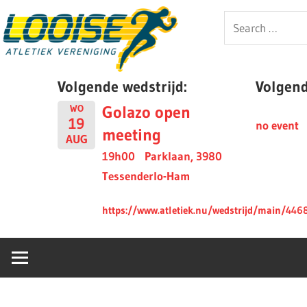
Skip
Looise
Search
to
for:
content
AV
Volgende wedstrijd:
Volgende
Golazo open
WO
19
no event
meeting
AUG
19h00
Parklaan, 3980
Tessenderlo-Ham
https://www.atletiek.nu/wedstrijd/main/446