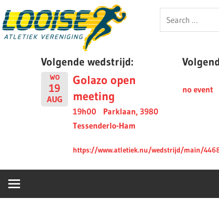
Skip
Looise
Search
to
for:
content
AV
Volgende wedstrijd:
Volgende
Golazo open
WO
19
no event
meeting
AUG
19h00
Parklaan, 3980
Tessenderlo-Ham
https://www.atletiek.nu/wedstrijd/main/446