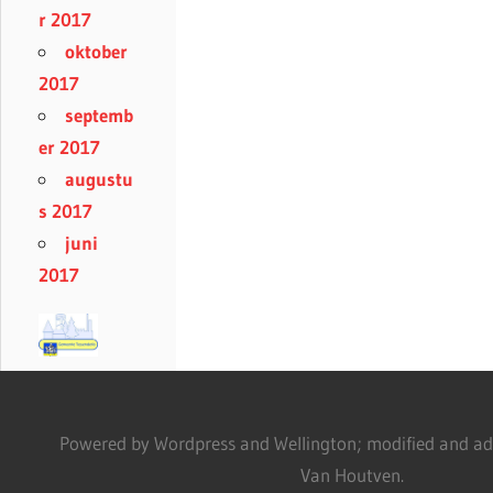
r 2017
oktober
2017
septemb
er 2017
augustu
s 2017
juni
2017
Powered by Wordpress and Wellington; modified and adm
Van Houtven.