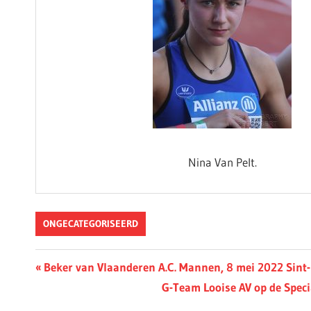
Nina Van Pelt.
ONGECATEGORISEERD
Berichtnavigatie
Previous
Beker van Vlaanderen A.C. Mannen, 8 mei 2022 Sint-
Post:
Next
G-Team Looise AV op de Speci
Post: