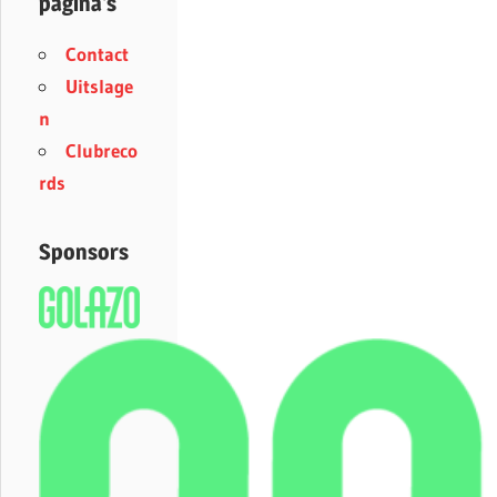
pagina’s
Contact
Uitslage
n
Clubreco
rds
Sponsors