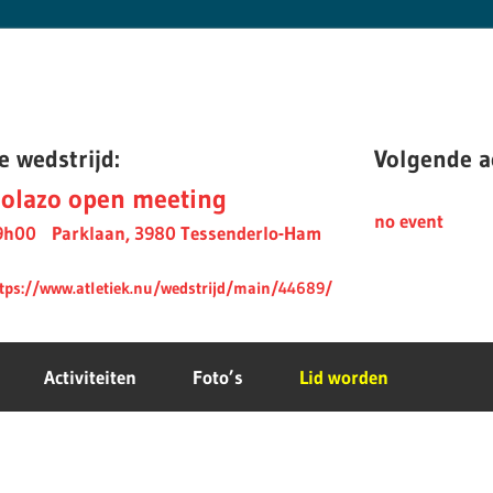
e wedstrijd:
Volgende ac
olazo open meeting
no event
9h00
Parklaan, 3980 Tessenderlo-Ham
tps://www.atletiek.nu/wedstrijd/main/44689/
Activiteiten
Foto’s
Lid worden