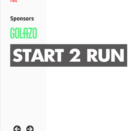
rds
Sponsors