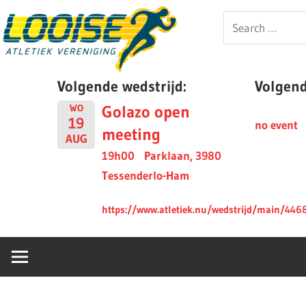
Skip
Looise
Search
to
for:
content
AV
Volgende wedstrijd:
Volgende
Golazo open
WO
19
no event
meeting
AUG
19h00
Parklaan, 3980
Tessenderlo-Ham
https://www.atletiek.nu/wedstrijd/main/446