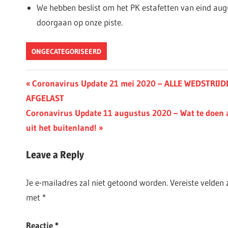
We hebben beslist om het PK estafetten van eind augu
doorgaan op onze piste.
ONGECATEGORISEERD
Berichtnavigatie
Previous
Coronavirus Update 21 mei 2020 – ALLE WEDSTRIJD
Post:
AFGELAST
Next
Coronavirus Update 11 augustus 2020 – Wat te doen al
Post:
uit het buitenland!
Leave a Reply
Je e-mailadres zal niet getoond worden.
Vereiste velden
met
*
Reactie
*