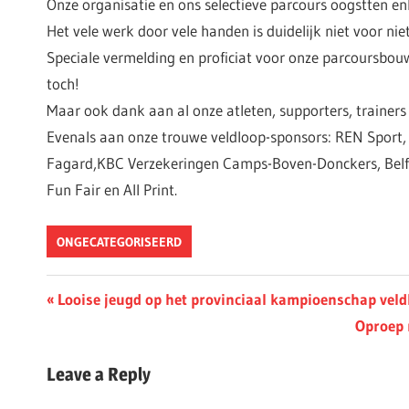
Onze organisatie en ons selectieve parcours oogstten enk
Het vele werk door vele handen is duidelijk niet voor nie
Speciale vermelding en proficiat voor onze parcoursbo
toch!
Maar ook dank aan al onze atleten, supporters, trainer
Evenals aan onze trouwe veldloop-sponsors: REN Sport
Fagard,KBC Verzekeringen Camps-Boven-Donckers, Belfi
Fun Fair en All Print.
ONGECATEGORISEERD
Berichtnavigatie
Previous
Looise jeugd op het provinciaal kampioenschap veld
Post:
Next
Oproep 
Post:
Leave a Reply