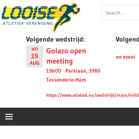
Skip
Looise
Search
to
for:
content
AV
Volgende wedstrijd:
Volgende
Golazo open
WO
19
no event
meeting
AUG
19h00
Parklaan, 3980
Tessenderlo-Ham
https://www.atletiek.nu/wedstrijd/main/446