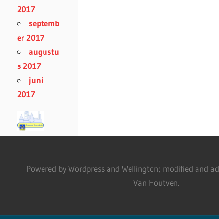
2017
septemb
er 2017
augustu
s 2017
juni
2017
Powered by Wordpress and Wellington; modified and adm
Van Houtven.