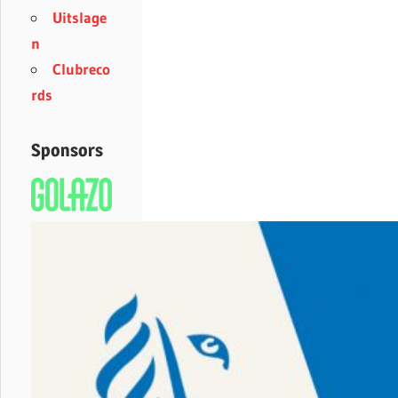
Uitslage
n
Clubreco
rds
Sponsors