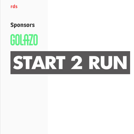
rds
Sponsors