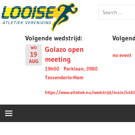
Skip
Looise
Search
to
for:
content
AV
Volgende wedstrijd:
Volgende
Golazo open
WO
19
no event
meeting
AUG
19h00
Parklaan, 3980
Tessenderlo-Ham
https://www.atletiek.nu/wedstrijd/main/446