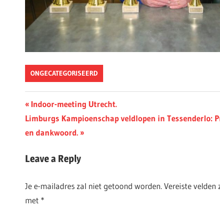
ONGECATEGORISEERD
Berichtnavigatie
Previous
Indoor-meeting Utrecht.
Next
Post:
Limburgs Kampioenschap veldlopen in Tessenderlo: Pr
Post:
en dankwoord.
Leave a Reply
Je e-mailadres zal niet getoond worden.
Vereiste velden
met
*