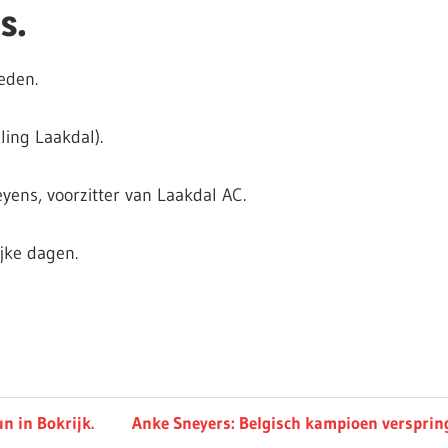
s.
eden.
ling Laakdal).
yens, voorzitter van Laakdal AC.
ijke dagen.
Next
n in Bokrijk.
Anke Sneyers: Belgisch kampioen versprin