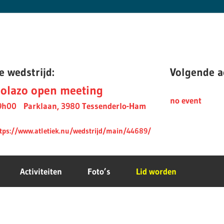
e wedstrijd:
Volgende ac
olazo open meeting
no event
9h00
Parklaan, 3980 Tessenderlo-Ham
tps://www.atletiek.nu/wedstrijd/main/44689/
Activiteiten
Foto’s
Lid worden