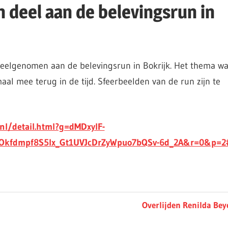
 deel aan de belevingsrun in
eelgenomen aan de belevingsrun in Bokrijk. Het thema w
 mee terug in de tijd. Sfeerbeelden van de run zijn te
nl/detail.html?g=dMDxylF-
Okfdmpf8S5lx_Gt1UVJcDrZyWpuo7bQSv-6d_2A&r=0&p=2
Next
Overlijden Renilda Bey
Post: