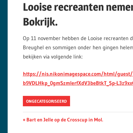
Looise recreanten nemen
Bokrijk.
Op 11 november hebben de Looise recreanten d
Breughel en sommigen onder hen gingen helemaal
bekijken via volgende link:
https://nis.nikonimagespace.com/html/guest/
b9VDLHkp_0gmSzmlerfXdV3beBtkT_Sp-L3z9xx
ONGECATEGORISEERD
Berichtnavigatie
Previous
Bart en Jelle op de Crosscup in Mol.
Post: