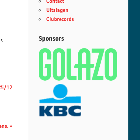
Contact
Uitslagen
Clubrecords
Sponsors
as
#i/12
ens.