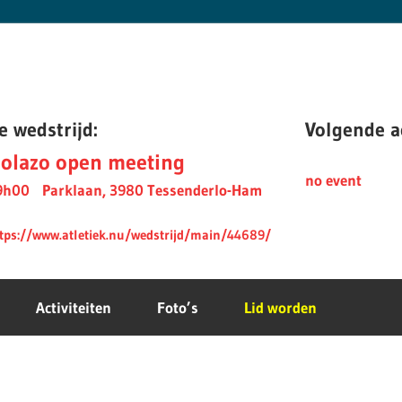
e wedstrijd:
Volgende ac
olazo open meeting
no event
9h00
Parklaan, 3980 Tessenderlo-Ham
tps://www.atletiek.nu/wedstrijd/main/44689/
Activiteiten
Foto’s
Lid worden