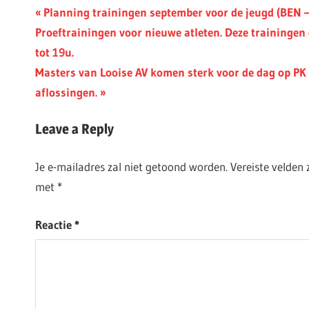
Berichtnavigatie
Previous
Planning trainingen september voor de jeugd (BEN 
Post:
Proeftrainingen voor nieuwe atleten. Deze traininge
tot 19u.
Next
Masters van Looise AV komen sterk voor de dag op PK
Post:
aflossingen.
Leave a Reply
Je e-mailadres zal niet getoond worden.
Vereiste velden
met
*
Reactie
*