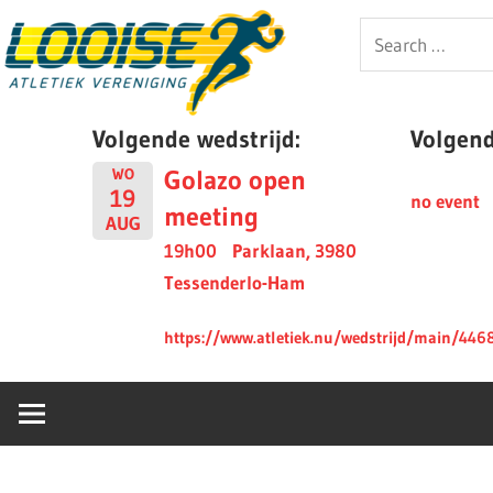
Skip
Looise
Search
to
for:
content
AV
Volgende wedstrijd:
Volgende
Golazo open
WO
19
no event
meeting
AUG
19h00
Parklaan, 3980
Tessenderlo-Ham
https://www.atletiek.nu/wedstrijd/main/446