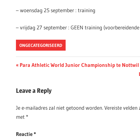
– woensdag 25 september : training
– vrijdag 27 september : GEEN training (voorbereidende
ONGECATEGORISEERD
Berichtnavigatie
Previous
Para Athletic World Junior Championship te Nottwil
Post:
Leave a Reply
Je e-mailadres zal niet getoond worden.
Vereiste velden
met
*
Reactie
*