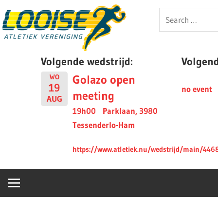
Skip
Looise
Search
to
for:
content
AV
Volgende wedstrijd:
Volgende
Golazo open
WO
19
no event
meeting
AUG
19h00
Parklaan, 3980
Tessenderlo-Ham
https://www.atletiek.nu/wedstrijd/main/446