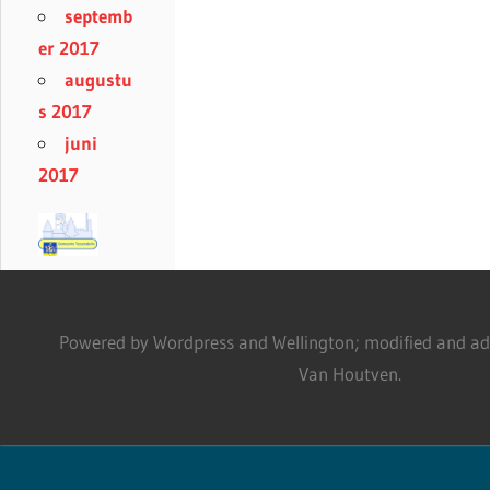
septemb
er 2017
augustu
s 2017
juni
2017
Powered by Wordpress and Wellington; modified and adm
Van Houtven.