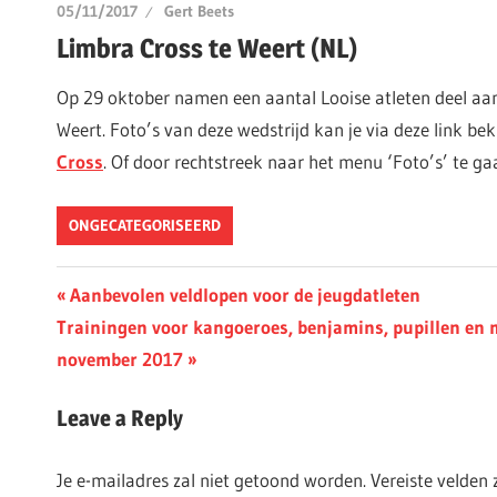
05/11/2017
Gert Beets
Limbra Cross te Weert (NL)
Op 29 oktober namen een aantal Looise atleten deel aan
Weert. Foto’s van deze wedstrijd kan je via deze link bek
Cross
. Of door rechtstreek naar het menu ‘Foto’s’ te ga
ONGECATEGORISEERD
Berichtnavigatie
Previous
Aanbevolen veldlopen voor de jeugdatleten
Next
Post:
Trainingen voor kangoeroes, benjamins, pupillen en
Post:
november 2017
Leave a Reply
Je e-mailadres zal niet getoond worden.
Vereiste velden