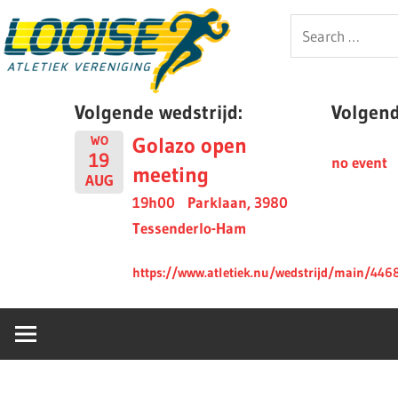
Skip
Looise
Search
to
for:
content
AV
Volgende wedstrijd:
Volgende
Golazo open
WO
19
no event
meeting
AUG
19h00
Parklaan, 3980
Tessenderlo-Ham
https://www.atletiek.nu/wedstrijd/main/446