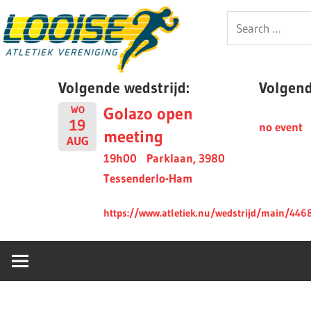
Skip
Looise
Search
to
for:
content
AV
Volgende wedstrijd:
Volgende
Golazo open
WO
19
no event
meeting
AUG
19h00
Parklaan, 3980
Tessenderlo-Ham
https://www.atletiek.nu/wedstrijd/main/446