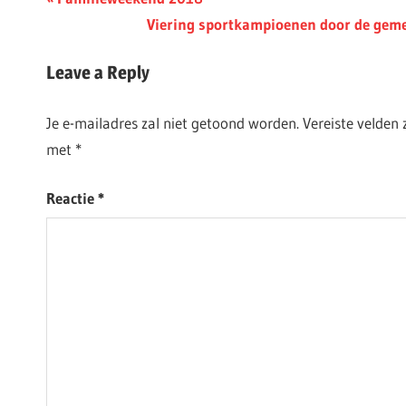
Berichtnavigatie
Post:
Next
Viering sportkampioenen door de gem
Post:
Leave a Reply
Je e-mailadres zal niet getoond worden.
Vereiste velden
met
*
Reactie
*