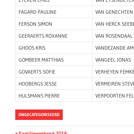
FAGARD PAULINE
VAN GENECHTEN 
FERSON SIMON
VAN HERCK SEEB
GEERAERTS ROXANNE
VAN ROSENDAAL 
GHOOS KRIS
VANDEZANDE AM
GOMBEER MATTHIAS
VANGEEL JONAS
GOVAERTS SOFIE
VERHEYEN FEMK
HOOBERGS JESSE
VERMEIREN STEV
HULSMANS PIERRE
VERPOORTEN FEL
ONGECATEGORISEERD
Previous
Familieweekend 2018