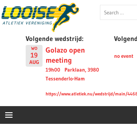
Skip
Looise
Search
to
for:
content
AV
Volgende wedstrijd:
Volgende
Golazo open
WO
19
no event
meeting
AUG
19h00
Parklaan, 3980
Tessenderlo-Ham
https://www.atletiek.nu/wedstrijd/main/446