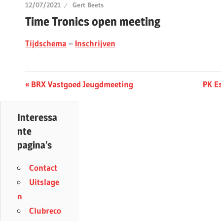
12/07/2021
Gert Beets
Time Tronics open meeting
Tijdschema
–
Inschrijven
Berichtnavigatie
Previous
Next
BRX Vastgoed Jeugdmeeting
PK E
Post:
Post:
Interessa
nte
pagina’s
Contact
Uitslage
n
Clubreco