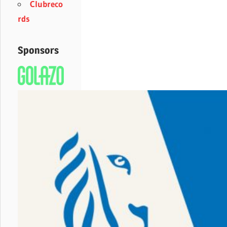
Clubreco
rds
Sponsors