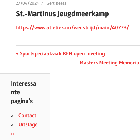
27/04/2024
Gert Beets
St.-Martinus Jeugdmeerkamp
https://www.atletiek.nu/wedstrijd/main/40773/
Berichtnavigatie
Previous
Sportspeciaalzaak REN open meeting
Post:
Next
Masters Meeting Memoria
Post:
Interessa
nte
pagina’s
Contact
Uitslage
n