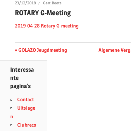
23/12/2018
Gert Beets
ROTARY G-Meeting
2019-04-28 Rotary G-meeting
Berichtnavigatie
Previous
Next
GOLAZO Jeugdmeeting
Algemene Verg
Post:
Post:
Interessa
nte
pagina’s
Contact
Uitslage
n
Clubreco