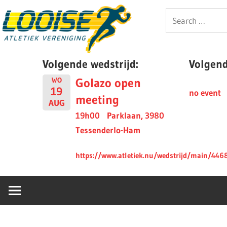
Skip
Looise
Search
to
for:
content
AV
Volgende wedstrijd:
Volgende
Golazo open
WO
19
no event
meeting
AUG
19h00
Parklaan, 3980
Tessenderlo-Ham
https://www.atletiek.nu/wedstrijd/main/446