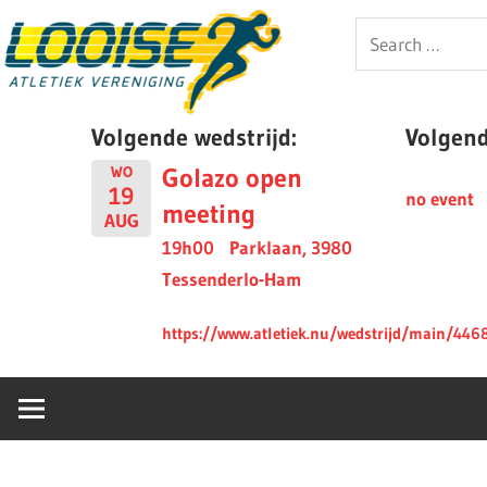
Skip
Looise
Search
to
for:
content
AV
Volgende wedstrijd:
Volgende
Golazo open
WO
19
no event
meeting
AUG
19h00
Parklaan, 3980
Tessenderlo-Ham
https://www.atletiek.nu/wedstrijd/main/446