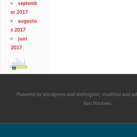
septemb
er 2017
augustu
s 2017
juni
2017
Powered by Wordpress and Wellington; modified and adm
Van Houtven.