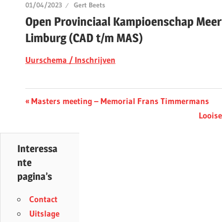
01/04/2023
Gert Beets
Open Provinciaal Kampioenschap Mee
Limburg (CAD t/m MAS)
Uurschema / Inschrijven
Berichtnavigatie
Previous
Masters meeting – Memorial Frans Timmermans
Post:
Next
Loois
Post:
Interessa
nte
pagina’s
Contact
Uitslage